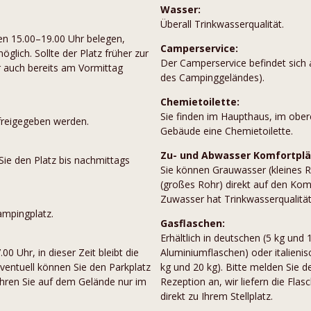
Wasser:
Überall Trinkwasserqualität.
en 15.00–19.00 Uhr belegen,
Camperservice:
glich. Sollte der Platz früher zur
Der Camperservice befindet sich 
r auch bereits am Vormittag
des Campinggeländes).
Chemietoilette:
Sie finden im Haupthaus, im ob
freigegeben werden.
Gebäude eine Chemietoilette.
Zu- und Abwasser Komfortplä
Sie den Platz bis nachmittags
Sie können Grauwasser (kleines R
(großes Rohr) direkt auf den Kom
Zuwasser hat Trinkwasserqualität
mpingplatz.
Gasflaschen:
Erhältlich in deutschen (5 kg und
0 Uhr, in dieser Zeit bleibt die
Aluminiumflaschen) oder italieni
entuell können Sie den Parkplatz
kg und 20 kg). Bitte melden Sie d
hren Sie auf dem Gelände nur im
Rezeption an, wir liefern die Fl
direkt zu Ihrem Stellplatz.