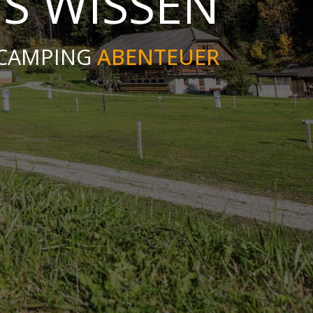
S WISSEN
 CAMPING
ABENTEUER