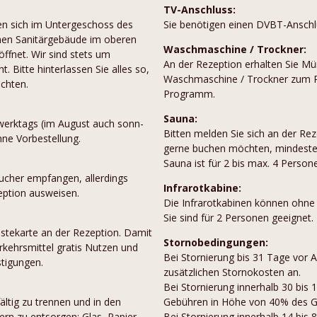
TV-Anschluss:
en sich im Untergeschoss des
Sie benötigen einen DVBT-Anschl
nen Sanitärgebäude im oberen
Waschmaschine / Trockner:
öffnet. Wir sind stets um
An der Rezeption erhalten Sie M
 Bitte hinterlassen Sie alles so,
Waschmaschine / Trockner zum Pr
chten.
Programm.
Sauna:
erktags (im August auch sonn-
Bitten melden Sie sich an der Re
hne Vorbestellung.
gerne buchen möchten, mindesten
Sauna ist für 2 bis max. 4 Person
ucher empfangen, allerdings
Infrarotkabine:
eption ausweisen.
Die Infrarotkabinen können ohne
Sie sind für 2 Personen geeignet.
ästekarte an der Rezeption. Damit
Stornobedingungen:
rkehrsmittel gratis Nutzen und
Bei Stornierung bis 31 Tage vor A
tigungen.
zusätzlichen Stornokosten an.
Bei Stornierung innerhalb 30 bis 
fältig zu trennen und in den
Gebühren in Höhe von 40% des G
rn zu entsorgen: Glas, Papier,
Bei Stornierung innerhalb 14 bis 